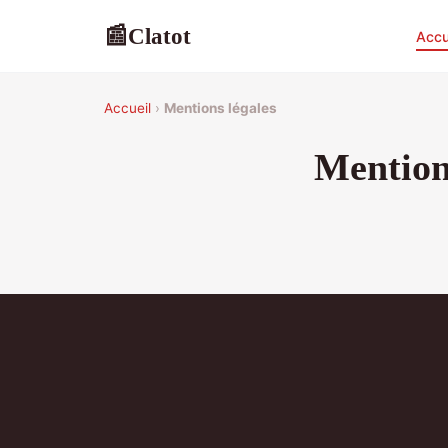
Clatot
📰
Accu
Accueil
›
Mentions légales
Mention