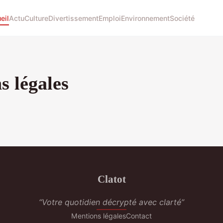
eil
Actu
Culture
Divertissement
Emploi
Environnement
Société
s légales
Clatot
“Votre quotidien décrypté avec clarté”
Mentions légales
Contact